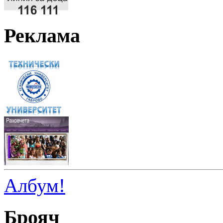
Реклама
Албум!
Брояч