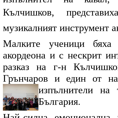
Кълчишков, представих
музикалният инструмент а
Малките ученици бяха 
акордеона и с нескрит ин
разказ на г-н Кълчишк
Грънчаров и един от на
изпълнители
на 
България.
Най-силна емоционална 