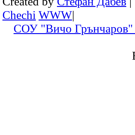
Created by
Стефан Дабев
|
Chechi
W
W
W
|
СОУ "Вичо Грънчаров" 