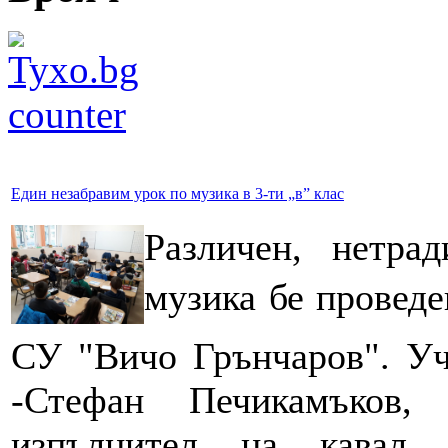
Един незабравим урок по музика в 3-ти „в” клас
Различен, нетра
музика бе проведен
СУ "Вичо Грънчаров". Уч
-Стефан Печикамъков,
изпълнител на кавал,