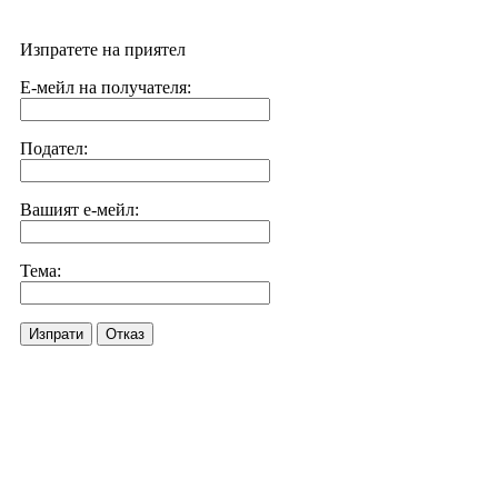
Изпратете на приятел
Е-мейл на получателя:
Подател:
Вашият е-мейл:
Тема:
Изпрати
Отказ