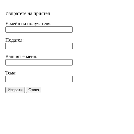
Изпратете на приятел
Е-мейл на получателя:
Подател:
Вашият е-мейл:
Тема:
Изпрати
Отказ