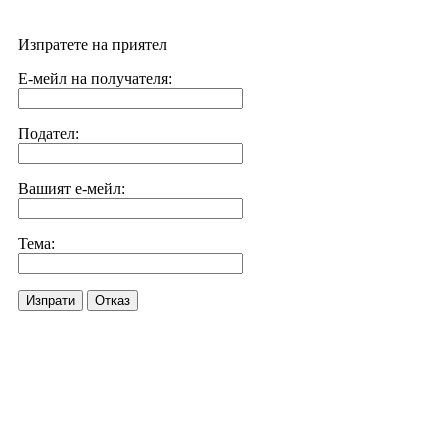
Изпратете на приятел
Е-мейл на получателя:
Подател:
Вашият е-мейл:
Тема:
Изпрати
Отказ