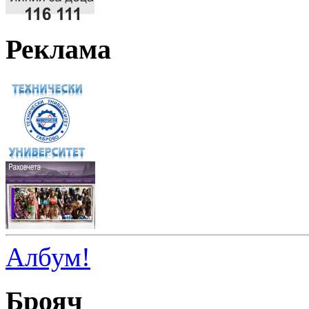
Реклама
Албум!
Брояч