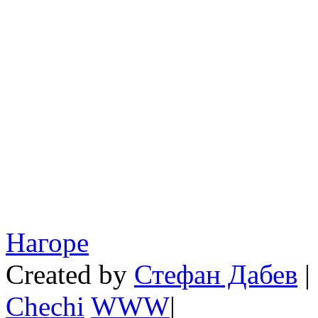
Нагоре
Created by
Стефан Дабев
|
Chechi
W
W
W
|