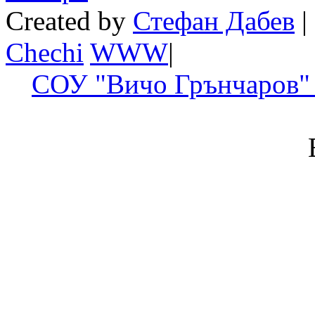
Created by
Стефан Дабев
|
Chechi
W
W
W
|
СОУ "Вичо Грънчаров" 