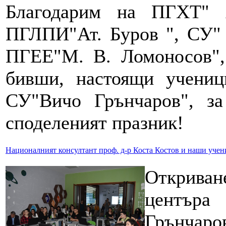
Благодарим на ПГХТ" А
ПГЛПИ"Ат. Буров ", СУ" 
ПГЕЕ"М. В. Ломоносов",
бивши, настоящи учениц
СУ"Вичо Грънчаров", за
споделеният празник!
Националният консултант проф. д-р Коста Костов и наши учен
Открива
центъра
Грънч