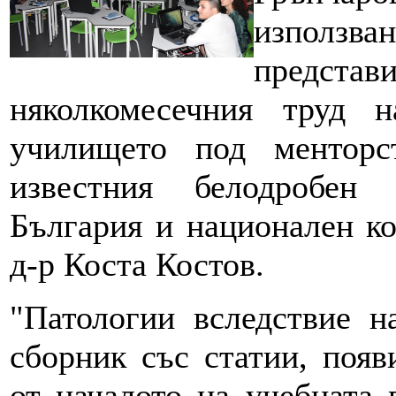
използв
пред
няколкомесечния труд 
училището под менторс
известния белодробен
България и национален ко
д-р Коста Костов.
"Патологии вследствие 
сборник със статии, появ
от началото на учебната 