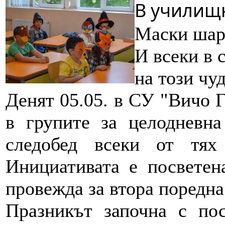
В училищн
Маски шаре
И всеки в 
на този чу
Денят 05.05. в СУ "Вичо 
в групите за целодневна
следобед всеки от тях
Инициативата е посветен
провежда за втора поредна
Празникът започна с пос