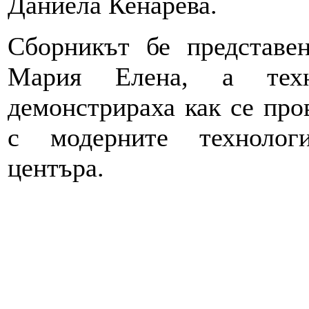
Даниела Кенарева.
Сборникът бе представе
Мария Елена, а техн
демонстрираха как се про
с модерните техноло
центъра.