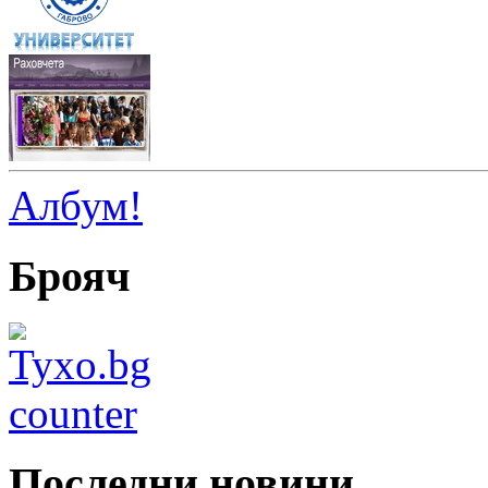
Албум!
Брояч
Последни новини