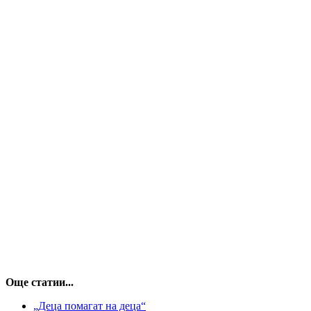
Още статии...
„Деца помагат на деца“