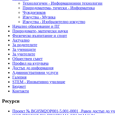
Технологичен - Информационни технологии
Природоматема- тически - Информатика
Чуждоезиков
Изкуства - Музика
Изкуства - Изобразително изкуство
Начално образование и ПГ
Природомате- матически науки
Физическо възпитание и спорт
Актуално
За родителите
За учениците
За учителите
Обществен съвет
Профил на купувача
Достъп до информация
Административни услуги
Галерия
STEM - Иновативно училище
Бюджет
Контакти
Ресурси
Проект № BG05M2OP001-5.001-0001 „Равен достъп до учи