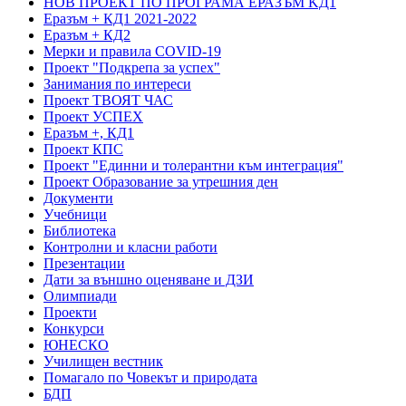
НОВ ПРОЕКТ ПО ПРОГРАМА ЕРАЗЪМ KД1
Еразъм + КД1 2021-2022
Еразъм + КД2
Мерки и правила COVID-19
Проект "Подкрепа за успех"
Занимания по интереси
Проект ТВОЯТ ЧАС
Проект УСПЕХ
Еразъм +, КД1
Проект КПС
Проект "Единни и толерантни към интеграция"
Проект Образование за утрешния ден
Документи
Учебници
Библиотека
Контролни и класни работи
Презентации
Дати за външно оценяване и ДЗИ
Олимпиади
Проекти
Конкурси
ЮНЕСКО
Училищен вестник
Помагало по Човекът и природата
БДП