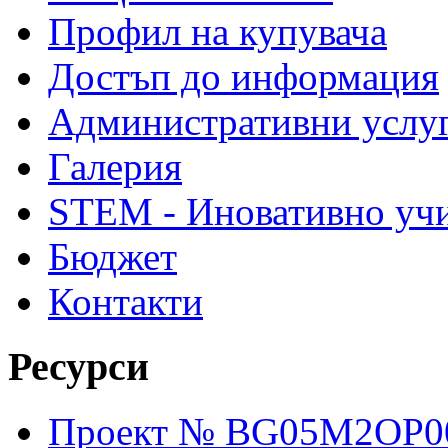
Профил на купувача
Достъп до информация
Административни услу
Галерия
STEM - Иновативно уч
Бюджет
Контакти
Ресурси
Проект № BG05M2OP001