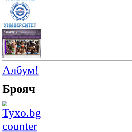
Албум!
Брояч