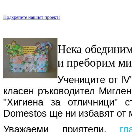
Подкрепете нашият проект!
Нека обединим
и преборим ми
Учениците от ІV
класен ръководител Миглен
"Хигиена за отличници" 
Domestos ще ни избавят от 
Уважаеми приятели,
гл