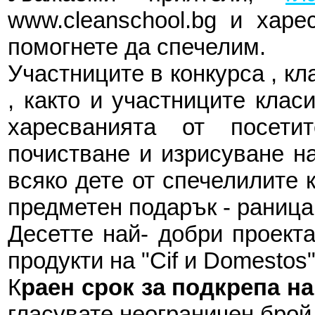
www.cleanschool.bg и харе
помогнете да спечелим.
Участниците в конкурса , к
, както и участниците клас
харесванията от посети
почистване и изрисуване на
всяко дете от спечелилите 
предметен подарък - раница
Десетте най- добри проект
продукти на "Cif и Domestos"
К
раен срок з
а подкрепа на 
гласувате неограничен брой