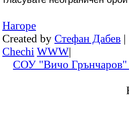
Нагоре
Created by
Стефан Дабев
|
Chechi
W
W
W
|
СОУ "Вичо Грънчаров" 