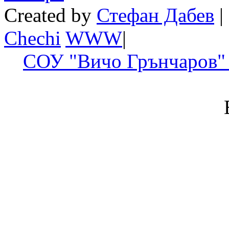
Created by
Стефан Дабев
|
Chechi
W
W
W
|
СОУ "Вичо Грънчаров" 