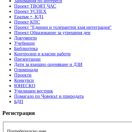
Занимания по интереси
Проект ТВОЯТ ЧАС
Проект УСПЕХ
Еразъм +, КД1
Проект КПС
Проект "Единни и толерантни към интеграция"
Проект Образование за утрешния ден
Документи
Учебници
Библиотека
Контролни и класни работи
Презентации
Дати за външно оценяване и ДЗИ
Олимпиади
Проекти
Конкурси
ЮНЕСКО
Училищен вестник
Помагало по Човекът и природата
БДП
Регистрация
Потребителско име