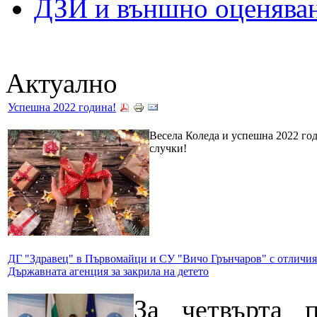
ДЗИ и външно оценява
Актуално
Успешна 2022 година!
Весела Коледа и успешна 2022 год
случки!
ДГ "Здравец" в Първомайци и СУ "Вичо Грънчаров" с отличия
Държавната агенция за закрила на детето
За четвърта п