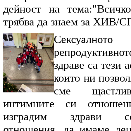
дейност на тема:"Всичко
трябва да знаем за ХИВ/
Сексуално
репродуктивнот
здраве са тези а
които ни позвол
сме щастл
интимните си отношен
изградим здрави се
отношения, да имаме дец