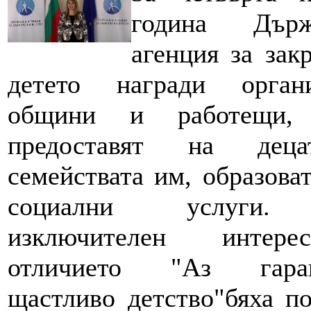
година Държ
агенция за зак
детето награди органи
общини и работещи, 
предоставят на дец
семействата им, образова
социални услуги
изключителен интер
отличието "Аз гаран
щастливо детство"бяха п