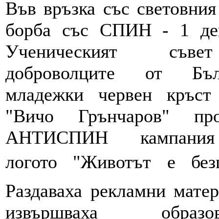
Във връзка със световния
борба със СПИН - 1 де
Ученическият съ
доброволците от Бъл
младежки червен кръс
"Вичо Грънчаров" про
АНТИСПИН кампани
логото "Животът е без
Раздаваха рекламни мате
извършваха образова