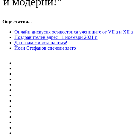
и модерни!"
Още статии...
Онлайн дискусия осъществиха учениците от VII a и XII a
Поздравителен адрес - 1 ноември 2021 г.
Да пазим живота на пътя!
Йоан Стефанов спечели злато