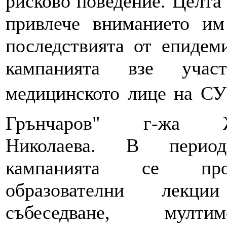
рисково поведение. Целта 
привлече вниманието им
последствията от епидем
кампанията взе учас
медицинското лице на СУ 
Грънчаров" г-жа Ж
Николаева. В перио
кампанията се пров
образователни лекци
събеседване, мултим