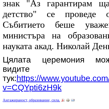
знак "Аз гарантирам ща
детство" се проведе о
Събитието беше уваж
министъра на образован
науката акад. Николай Ден
Цялата церемония мо
видите
тук:
https://www.youtube.com
v=CQYpti6zH9k
Ангажираност, образование, сила.