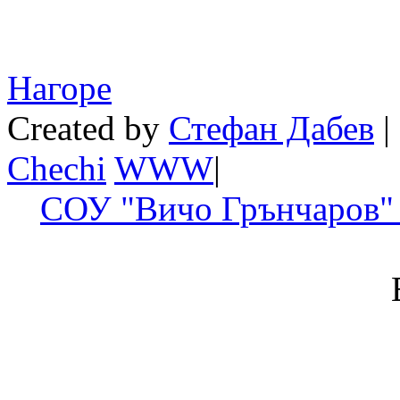
Нагоре
Created by
Стефан Дабев
|
Chechi
W
W
W
|
СОУ "Вичо Грънчаров" 