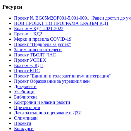
Ресурси
Проект № BG05M2OP001-5.001-0001 „Равен достъп до учи
НОВ ПРОЕКТ ПО ПРОГРАМА ЕРАЗЪМ KД1
Еразъм + КД1 2021-2022
Еразъм + КД2
Мерки и правила COVID-19
Проект "Подкрепа за успех"
Занимания по интереси
Проект ТВОЯТ ЧАС
Проект УСПЕХ
Еразъм +, КД1
Проект КПС
Проект "Единни и толерантни към интеграция"
Проект Образование за утрешния ден
Документи
Учебници
Библиотека
Контролни и класни работи
Презентации
Дати за външно оценяване и ДЗИ
Олимпиади
Проекти
Конкурси