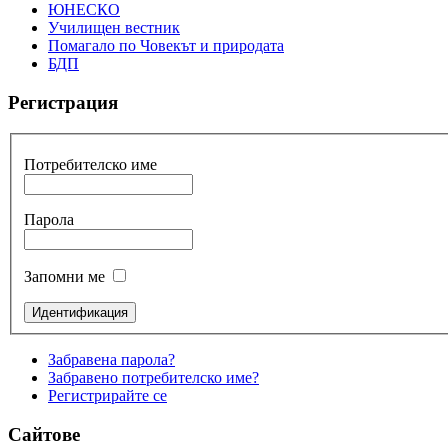
ЮНЕСКО
Училищен вестник
Помагало по Човекът и природата
БДП
Регистрация
Потребителско име
Парола
Запомни ме
Забравена парола?
Забравено потребителско име?
Регистрирайте се
Сайтове