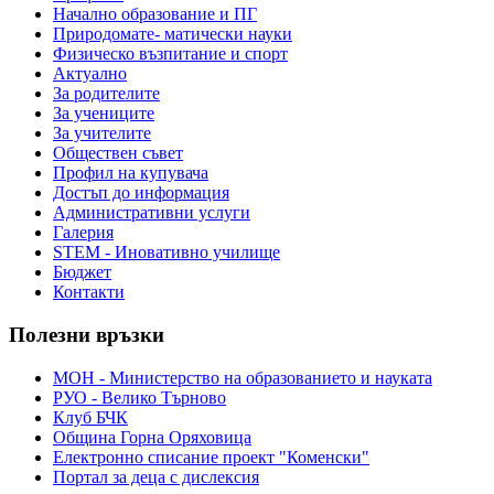
Начално образование и ПГ
Природомате- матически науки
Физическо възпитание и спорт
Актуално
За родителите
За учениците
За учителите
Обществен съвет
Профил на купувача
Достъп до информация
Административни услуги
Галерия
STEM - Иновативно училище
Бюджет
Контакти
Полезни връзки
МОН - Министерство на образованието и науката
РУО - Велико Търново
Клуб БЧК
Община Горна Оряховица
Електронно списание проект "Коменски"
Портал за деца с дислексия