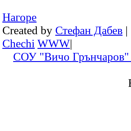
Нагоре
Created by
Стефан Дабев
|
Chechi
W
W
W
|
СОУ "Вичо Грънчаров" 