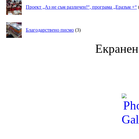
Проект „Аз не съм различен!“, програма „Еразъм +“
Благодарствено писмо
(3)
Екранен