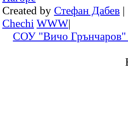
Created by
Стефан Дабев
|
Chechi
W
W
W
|
СОУ "Вичо Грънчаров" 