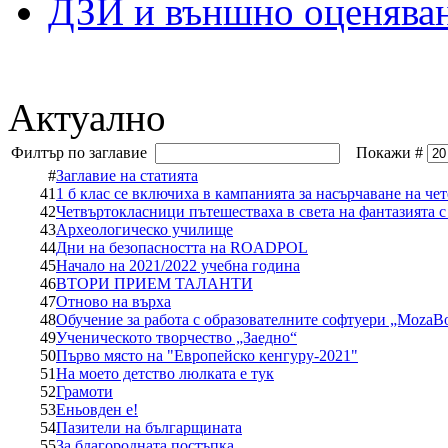
ДЗИ и външно оценява
Актуално
Филтър по заглавие
Покажи #
#
Заглавие на статията
41
1 б клас се включиха в кампанията за насърчаване на че
42
Четвъртокласници пътешестваха в света на фантазията с
43
Археологическо училище
44
Дни на безопасността на ROADPOL
45
Начало на 2021/2022 учебна година
46
ВТОРИ ПРИЕМ ТАЛАНТИ
47
Отново на върха
48
Обучение за работа с образователните софтуери „MozaBo
49
Ученическото творчество „Заедно“
50
Първо място на "Европейско кенгуру-2021"
51
На моето детство люлката е тук
52
Грамоти
53
Еньовден е!
54
Пазители на българщината
55
За благородната постъпка